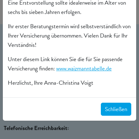
Eine Erstvorstellung sollte idealerweise im Alter von
sechs bis sieben Jahren erfolgen.
Ihr erster Beratungstermin wird selbstverständlich von
Ihrer Versicherung übernommen. Vielen Dank für Ihr
Sprech- und Öffnungszeiten
Verständnis!
Sprechstunde:
Unter diesem Link können Sie die für Sie passende
Montag
Versicherung finden:
www.waizmanntabelle.de
8:30 bis 13:00 und 14:00 bis 18:00
Herzlichst, Ihre Anna-Christina Voigt
Dienstag | Mittwoch | Donnerstag
8:30 bis 12:00 und 13:30 bis 18:00
Schließen
Telefonische Erreichbarkeit: