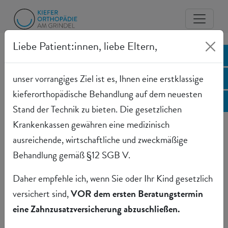
Liebe Patient:innen, liebe Eltern,
Anfahrt
Online-Terminvergabe für
unser vorrangiges Ziel ist es, Ihnen eine erstklassige
Neupatienten
kieferorthopädische Behandlung auf dem neuesten
Jetzt anrufen
Kontakt
Stand der Technik zu bieten. Die gesetzlichen
Krankenkassen gewähren eine medizinisch
Kieferorthopädie am Grindel
ausreichende, wirtschaftliche und zweckmäßige
Dr. Anna-Christina Voigt
Behandlung gemäß §12 SGB V.
Grindelallee 116
20146 Hamburg
Daher empfehle ich, wenn Sie oder Ihr Kind gesetzlich
versichert sind,
VOR dem ersten Beratungstermin
Tel. 040 / 41 49 72 72
eine Zahnzusatzversicherung abzuschließen.
praxis@kfo-am-grindel.de