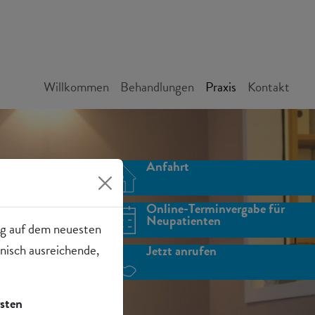
Willkommen
Behandlungen
Praxis
Kontakt
Anfahrt
Online-Terminvergabe für
Neupatienten
ung auf dem neuesten
nisch ausreichende,
Jetzt anrufen
sten