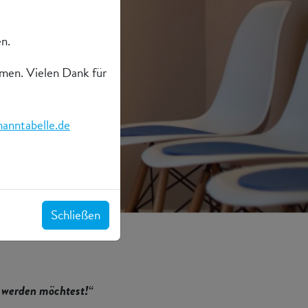
en.
mmen. Vielen Dank für
anntabelle.de
Schließen
 werden möchtest!
“